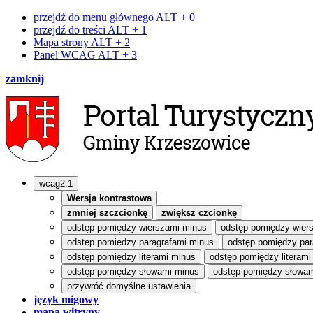
przejdź do menu głównego
ALT + 0
przejdź do treści
ALT + 1
Mapa strony
ALT + 2
Panel WCAG
ALT + 3
zamknij
wcag2.1
Wersja kontrastowa
zmniej szczcionkę
zwiększ czcionkę
odstęp pomiędzy wierszami minus
odstęp pomiędzy wier
odstęp pomiędzy paragrafami minus
odstęp pomiędzy par
odstęp pomiędzy literami minus
odstęp pomiędzy literami
odstęp pomiędzy słowami minus
odstęp pomiędzy słowam
przywróć domyślne ustawienia
język migowy
mapa witryny