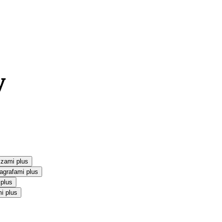
szami plus
agrafami plus
 plus
i plus