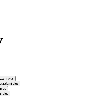
szami plus
agrafami plus
 plus
i plus