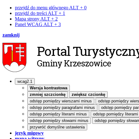
przejdź do menu głównego
ALT + 0
przejdź do treści
ALT + 1
Mapa strony
ALT + 2
Panel WCAG
ALT + 3
zamknij
wcag2.1
Wersja kontrastowa
zmniej szczcionkę
zwiększ czcionkę
odstęp pomiędzy wierszami minus
odstęp pomiędzy wier
odstęp pomiędzy paragrafami minus
odstęp pomiędzy par
odstęp pomiędzy literami minus
odstęp pomiędzy literami
odstęp pomiędzy słowami minus
odstęp pomiędzy słowam
przywróć domyślne ustawienia
język migowy
mapa witryny