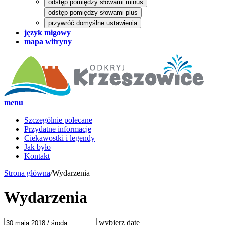
odstęp pomiędzy słowami minus
odstęp pomiędzy słowami plus
przywróć domyślne ustawienia
język migowy
mapa witryny
menu
Szczególnie polecane
Przydatne informacje
Ciekawostki i legendy
Jak było
Kontakt
Strona główna
/
Wydarzenia
Wydarzenia
wybierz datę