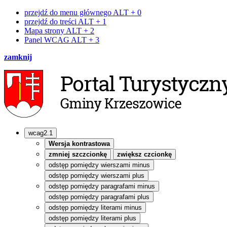
przejdź do menu głównego
ALT + 0
przejdź do treści
ALT + 1
Mapa strony
ALT + 2
Panel WCAG
ALT + 3
zamknij
wcag2.1
Wersja kontrastowa
zmniej szczcionkę
zwiększ czcionkę
odstęp pomiędzy wierszami minus
odstęp pomiędzy wierszami plus
odstęp pomiędzy paragrafami minus
odstęp pomiędzy paragrafami plus
odstęp pomiędzy literami minus
odstęp pomiędzy literami plus