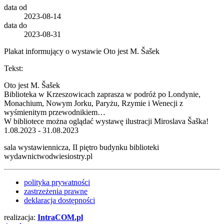
data
od
2023-08-14
data
do
2023-08-31
Plakat informujący o wystawie Oto jest M. Šašek
Tekst:
Oto jest M. Šašek
Biblioteka w Krzeszowicach zaprasza w podróż po Londynie,
Monachium, Nowym Jorku, Paryżu, Rzymie i Wenecji z
wyśmienitym przewodnikiem…
W bibliotece można oglądać wystawę ilustracji Miroslava Šaška!
1.08.2023 - 31.08.2023
sala wystawiennicza, II piętro budynku biblioteki
wydawnictwodwiesiostry.pl
polityka prywatności
zastrzeżenia prawne
deklaracja dostępności
realizacja:
Intra
COM
.pl