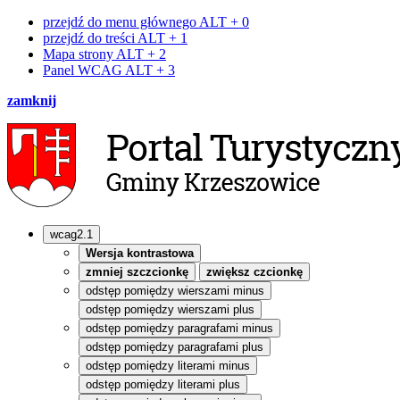
przejdź do menu głównego
ALT + 0
przejdź do treści
ALT + 1
Mapa strony
ALT + 2
Panel WCAG
ALT + 3
zamknij
wcag2.1
Wersja kontrastowa
zmniej szczcionkę
zwiększ czcionkę
odstęp pomiędzy wierszami minus
odstęp pomiędzy wierszami plus
odstęp pomiędzy paragrafami minus
odstęp pomiędzy paragrafami plus
odstęp pomiędzy literami minus
odstęp pomiędzy literami plus