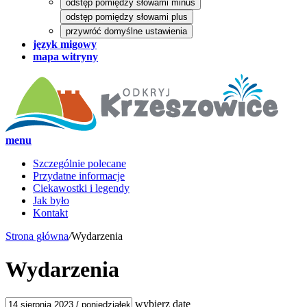
odstęp pomiędzy słowami minus
odstęp pomiędzy słowami plus
przywróć domyślne ustawienia
język migowy
mapa witryny
menu
Szczególnie polecane
Przydatne informacje
Ciekawostki i legendy
Jak było
Kontakt
Strona główna
/
Wydarzenia
Wydarzenia
wybierz datę